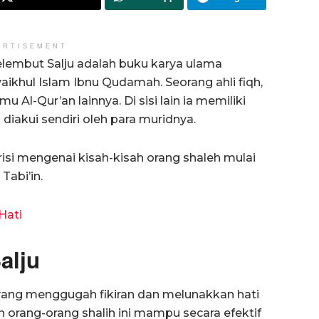
ERTISEMENT
elembut Salju adalah buku karya ulama
aikhul Islam Ibnu Qudamah. Seorang ahli fiqh,
lmu Al-Qur’an lainnya. Di sisi lain ia memiliki
diakui sendiri oleh para muridnya.
erisi mengenai kisah-kisah orang shaleh mulai
Tabi’in.
Hati
alju
h yang menggugah fikiran dan melunakkan hati
 orang-orang shalih ini mampu secara efektif