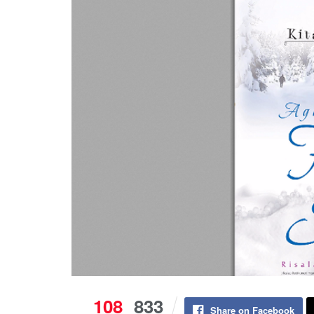
108
833
Share on Facebook