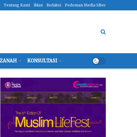
Tentang Kami
Iklan
Redaksi
Pedoman Media Siber
ZANAH
KONSULTASI