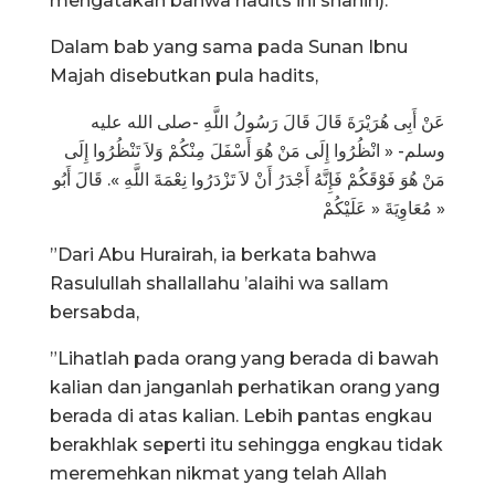
mengatakan bahwa hadits ini shahih).
Dalam bab yang sama pada Sunan Ibnu
Majah disebutkan pula hadits,
عَنْ أَبِى هُرَيْرَةَ قَالَ قَالَ رَسُولُ اللَّهِ -صلى الله عليه
وسلم- « انْظُرُوا إِلَى مَنْ هُوَ أَسْفَلَ مِنْكُمْ وَلاَ تَنْظُرُوا إِلَى
مَنْ هُوَ فَوْقَكُمْ فَإِنَّهُ أَجْدَرُ أَنْ لاَ تَزْدَرُوا نِعْمَةَ اللَّهِ ». قَالَ أَبُو
مُعَاوِيَةَ « عَلَيْكُمْ »
”Dari Abu Hurairah, ia berkata bahwa
Rasulullah shallallahu ’alaihi wa sallam
bersabda,
”Lihatlah pada orang yang berada di bawah
kalian dan janganlah perhatikan orang yang
berada di atas kalian. Lebih pantas engkau
berakhlak seperti itu sehingga engkau tidak
meremehkan nikmat yang telah Allah