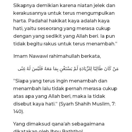
Sikapnya demikian karena niatan jelek dan
kerakusannya untuk terus mengumpulkan
harta. Padahal hakikat kaya adalah kaya
hati, yaitu seseorang yang merasa cukup
dengan yang sedikit yang Allah beri. Ia pun
tidak begitu rakus untuk terus menambah.”
Imam Nawawi rahimahullah berkata,
مَنْ كَانَ طَالِبًا لِلزِّيَادَةِ لَمْ يَسْتَغْنِ بِمَا مَعَهُ فَلَيْسَ لَهُ غِنًى
”Siapa yang terus ingin menambah dan
menambah lalu tidak pernah merasa cukup
atas apa yang Allah beri, maka ia tidak
disebut kaya hati.” (Syarh Shahih Muslim, 7:
140).
Yang dimaksud qana’ah sebagaimana
dikatakan oleh Ibnu Baththol,