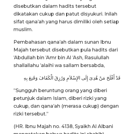
disebutkan dalam hadits tersebut
dikatakan cukup dan patut disyukuri. Inilah
sifat qana’ah yang harus dimiliki oleh setiap
muslim.
Pembahasan qana’ah dalam sunan Ibnu
Majah tersebut disebutkan pula hadits dari
’Abdullah bin ’Amr bin Al ’Ash, Rasulullah
shallallahu ’alaihi wa sallam bersabda,
قَدْ أَفْلَحَ مَنْ هُدِىَ إِلَى الإِسْلاَمِ وَرُزِقَ الْكَفَافَ وَقَنِعَ بِهِ
”Sungguh beruntung orang yang diberi
petunjuk dalam Islam, diberi rizki yang
cukup, dan qana’ah (merasa cukup) dengan
rizki tersebut.”
(HR. Ibnu Majah no. 4138, Syaikh Al Albani