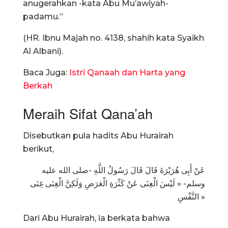
anugerahkan -kata Abu Mu’awiyah-
padamu.”
(HR. Ibnu Majah no. 4138, shahih kata Syaikh
Al Albani).
Baca Juga:
Istri Qanaah dan Harta yang
Berkah
Meraih Sifat Qana’ah
Disebutkan pula hadits Abu Hurairah
berikut,
عَنْ أَبِى هُرَيْرَةَ قَالَ قَالَ رَسُولُ اللَّهِ -صلى الله عليه
وسلم- « لَيْسَ الْغِنَى عَنْ كَثْرَةِ الْعَرَضِ وَلَكِنَّ الْغِنَى غِنَى
النَّفْسِ »
Dari Abu Hurairah, ia berkata bahwa