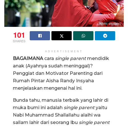
(foto: pixabay)
101
SHARES
ADVERTISEMENT
BAGAIMANA
cara
single parent
mendidik
anak (Ayahnya sudah meninggal)?
Penggiat dan Motivator Parenting dari
Rumah Pintar Aisha Randy Insyaha
menjelaskan mengenai hal ini.
Bunda tahu, manusia terbaik yang lahir di
muka bumi ini adalah
single parent
yaitu
Nabi Muhammad Shallallahu alaihi wa
sallam lahir dari seorang Ibu
single parent