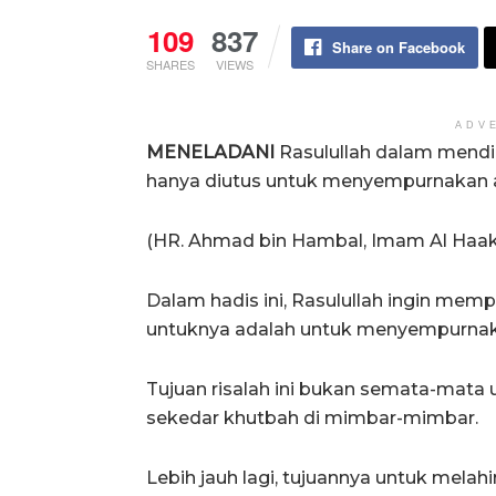
109
837
Share on Facebook
SHARES
VIEWS
ADV
MENELADANI
Rasulullah dalam mendi
hanya diutus untuk menyempurnakan a
(HR. Ahmad bin Hambal, Imam Al Haak
Dalam hadis ini, Rasulullah ingin memp
untuknya adalah untuk menyempurnak
Tujuan risalah ini bukan semata-mata
sekedar khutbah di mimbar-mimbar.
Lebih jauh lagi, tujuannya untuk mela