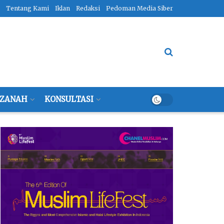
Tentang Kami
Iklan
Redaksi
Pedoman Media Siber
ZANAH
KONSULTASI