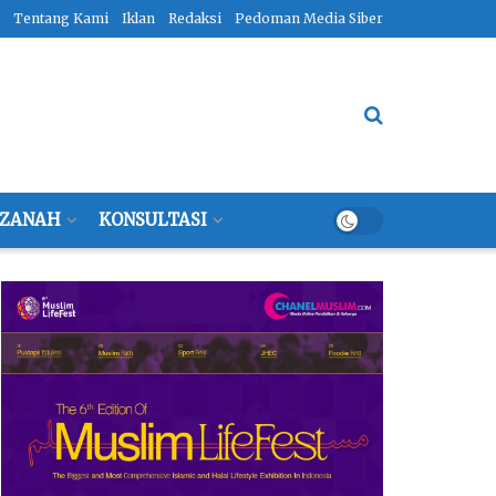
Tentang Kami
Iklan
Redaksi
Pedoman Media Siber
ZANAH
KONSULTASI