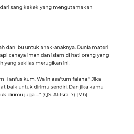
n dari sang kakek yang mengutamakan
yah dan ibu untuk anak-anaknya. Dunia materi
Tapi cahaya iman dan islam di hati orang yang
 yang sekilas merugikan ini.
 li anfusikum. Wa in asa’tum falaha.” Jika
t baik untuk dirimu sendiri. Dan jika kamu
 dirimu juga….” (QS. Al-Isra: 7) [Mh]