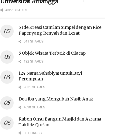
Universitas Airlangga
4327 SHARES
5 Ide Kreasi Camilan Simpel dengan Rice
Paper yang Renyah dan Lezat
341 SHARES
5 Objek Wisata Terbaik di Cilacap
192 SHARES
124 Nama Sahabiyat untuk Bayi
Perempuan
9051 SHARES
Doa Ibu yang Mengubah Nasib Anak
4098 SHARES
Ruben Onsu Bangun Masjid dan Asrama
Tahfidz Qur’an
69 SHARES