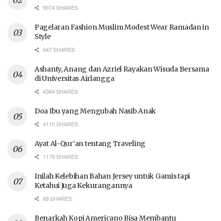
9074 SHARES
Pagelaran Fashion Muslim Modest Wear Ramadan in
Style
647 SHARES
Ashanty, Anang dan Azriel Rayakan Wisuda Bersama
di Universitas Airlangga
4384 SHARES
Doa Ibu yang Mengubah Nasib Anak
4110 SHARES
Ayat Al-Qur’an tentang Traveling
1179 SHARES
Inilah Kelebihan Bahan Jersey untuk Gamis tapi
Ketahui Juga Kekurangannya
68 SHARES
Benarkah Kopi Americano Bisa Membantu