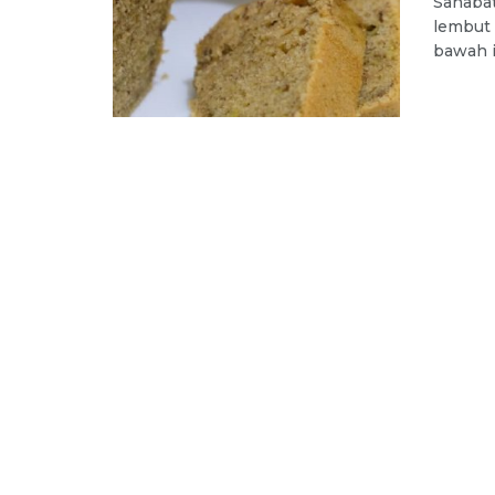
Sahabat
lembut 
bawah in