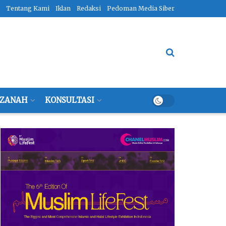
Tentang Kami
Iklan
Redaksi
Pedoman Media Siber
ZANAH
KONSULTASI