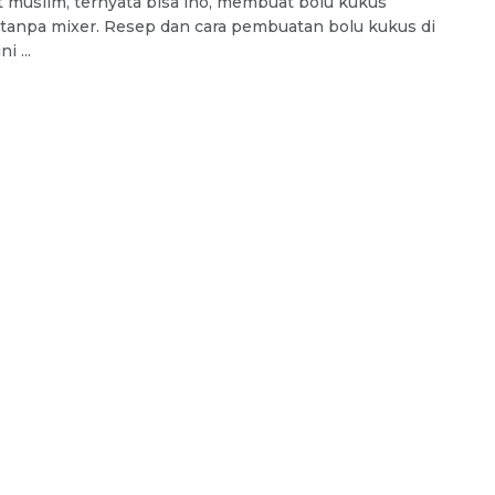
 muslim, ternyata bisa lho, membuat bolu kukus
tanpa mixer. Resep dan cara pembuatan bolu kukus di
i ...