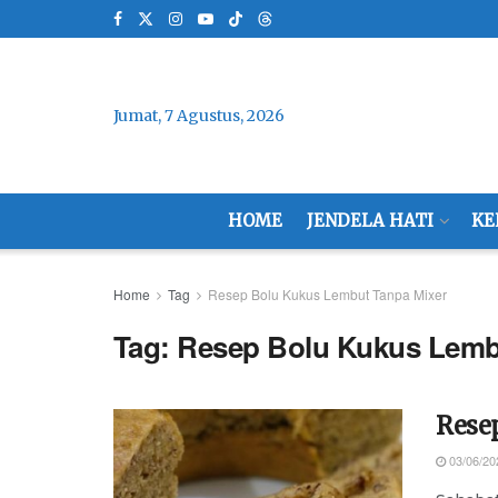
Jumat, 7 Agustus, 2026
HOME
JENDELA HATI
KE
Home
Tag
Resep Bolu Kukus Lembut Tanpa Mixer
Tag:
Resep Bolu Kukus Lemb
Rese
03/06/20