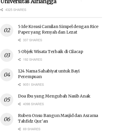
Universitas Airlangga
4325 SHARES
5 Ide Kreasi Camilan Simpel dengan Rice
Paper yang Renyah dan Lezat
337 SHARES
5 Objek Wisata Terbaik di Cilacap
192 SHARES
124 Nama Sahabiyat untuk Bayi
Perempuan
9051 SHARES
Doa Ibu yang Mengubah Nasib Anak
4098 SHARES
Ruben Onsu Bangun Masjid dan Asrama
Tahfidz Qur’an
69 SHARES