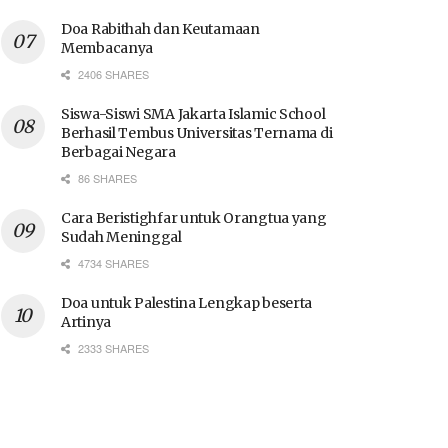
Doa Rabithah dan Keutamaan
Membacanya
2406 SHARES
Siswa-Siswi SMA Jakarta Islamic School
Berhasil Tembus Universitas Ternama di
Berbagai Negara
86 SHARES
Cara Beristighfar untuk Orangtua yang
Sudah Meninggal
4734 SHARES
Doa untuk Palestina Lengkap beserta
Artinya
2333 SHARES