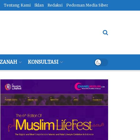
Tentang Kami
Iklan
Redaksi
Pedoman Media Siber
ZANAH
KONSULTASI