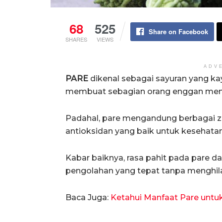
68
525
Share on Facebook
SHARES
VIEWS
ADV
PARE
dikenal sebagai sayuran yang kaya
membuat sebagian orang enggan me
Padahal, pare mengandung berbagai zat 
antioksidan yang baik untuk kesehatan
Kabar baiknya, rasa pahit pada pare d
pengolahan yang tepat tanpa menghila
Baca Juga:
Ketahui Manfaat Pare untuk