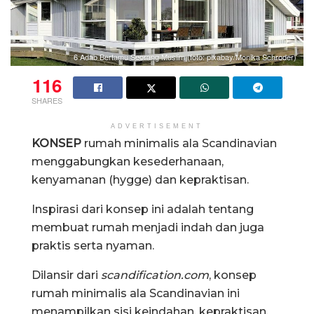
6 Adab Bertamu Seorang Muslim (foto: pixabay/Monika Schroder)
116
SHARES
ADVERTISEMENT
KONSEP
rumah minimalis ala Scandinavian
menggabungkan kesederhanaan,
kenyamanan (hygge) dan kepraktisan.
Inspirasi dari konsep ini adalah tentang
membuat rumah menjadi indah dan juga
praktis serta nyaman.
Dilansir dari
scandification.com
, konsep
rumah minimalis ala Scandinavian ini
menampilkan sisi keindahan, kepraktisan,