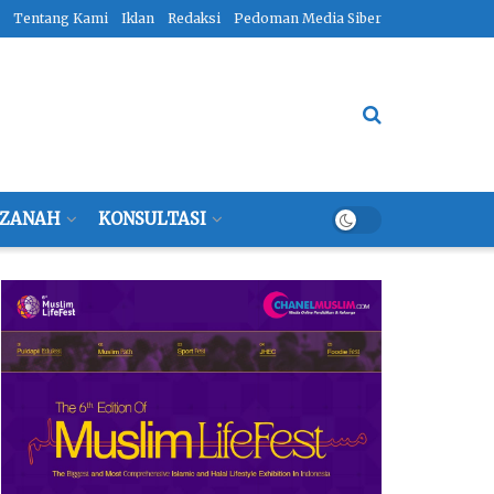
Tentang Kami
Iklan
Redaksi
Pedoman Media Siber
ZANAH
KONSULTASI