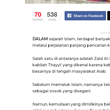
70
538
Share on Facebook
SHARES
VIEWS
ADV
DALAM
sejarah Islam, terdapat bany
melalui perjalanan panjang pencarian 
Salah satu di antaranya adalah Zaid A
kabilah Thayyi’ yang dikenal karena 
besarnya di tengah masyarakat Arab.
Sebelum memeluk Islam, namanya telah
sebagai sosok yang disegani.
Namun, kemuliaan yang dimilikinya 