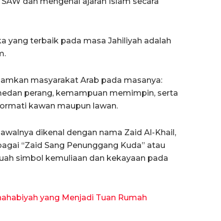
h SAW dan mengenal ajaran Islam secara
 yang terbaik pada masa Jahiliyah adalah
m.
iidamkan masyarakat Arab pada masanya:
 medan perang, kemampuan memimpin, serta
ormati kawan maupun lawan.
 awalnya dikenal dengan nama Zaid Al-Khail,
sebagai “Zaid Sang Penunggang Kuda” atau
buah simbol kemuliaan dan kekayaan pada
Shahabiyah yang Menjadi Tuan Rumah