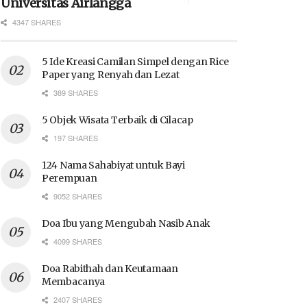
Universitas Airlangga
4347 SHARES
5 Ide Kreasi Camilan Simpel dengan Rice
Paper yang Renyah dan Lezat
389 SHARES
5 Objek Wisata Terbaik di Cilacap
197 SHARES
124 Nama Sahabiyat untuk Bayi
Perempuan
9052 SHARES
Doa Ibu yang Mengubah Nasib Anak
4099 SHARES
Doa Rabithah dan Keutamaan
Membacanya
2407 SHARES