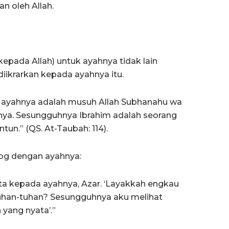
n oleh Allah.
epada Allah) untuk ayahnya tidak lain
diikrarkan kepada ayahnya itu.
a ayahnya adalah musuh Allah Subhanahu wa
rinya. Sesungguhnya Ibrahim adalah seorang
tun.” (QS. At-Taubah: 114).
log dengan ayahnya:
ata kepada ayahnya, Azar. ‘Layakkah engkau
tuhan-tuhan? Sesungguhnya aku melihat
yang nyata’.”