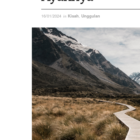
16/01/2024
Kisah
,
Unggulan
in