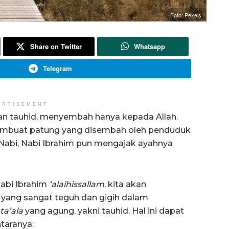
Foto: Pexels
Share on Twitter
Whatsapp
Telegram
ERTISEMENT
n tauhid, menyembah hanya kepada Allah.
pembuat patung yang disembah oleh penduduk
i Nabi, Nabi Ibrahim pun mengajak ayahnya
abi Ibrahim
‘alaihissallam
, kita akan
 yang sangat teguh dan gigih dalam
a’ala
yang agung, yakni tauhid. Hal ini dapat
taranya: