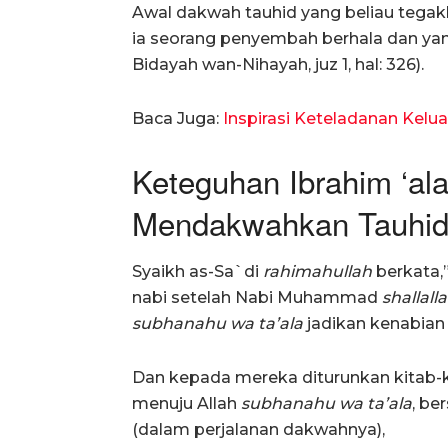
Awal dakwah tauhid yang beliau tegakk
ia seorang penyembah berhala dan yang
Bidayah wan-Nihayah, juz 1, hal: 326).
Baca Juga:
Inspirasi Keteladanan Kelu
Keteguhan Ibrahim ‘al
Mendakwahkan Tauhid
Syaikh as-Sa`di
rahimahullah
berkata,”
nabi setelah Nabi Muhammad
shallall
subhanahu wa ta’ala
jadikan kenabian
Dan kepada mereka diturunkan kitab-k
menuju Allah
subhanahu wa ta’ala
, be
(dalam perjalanan dakwahnya),