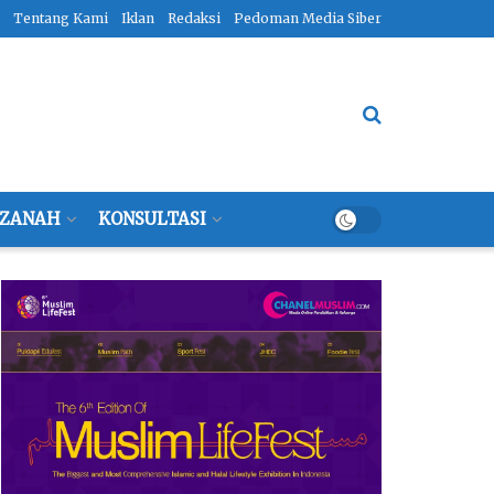
Tentang Kami
Iklan
Redaksi
Pedoman Media Siber
ZANAH
KONSULTASI