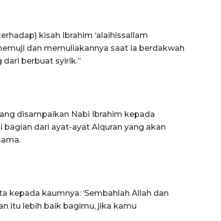
terhadap) kisah Ibrahim ‘alaihissallam
memuji dan memuliakannya saat ia berdakwah
ari berbuat syirik.”
yang disampaikan Nabi Ibrahim kepada
 bagian dari ayat-ayat Alquran yang akan
ksama.
rkata kepada kaumnya: ‘Sembahlah Allah dan
 itu lebih baik bagimu, jika kamu