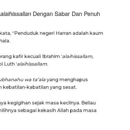
‘
alaihissallan
Dengan Sabar Dan Penuh
kata, “Penduduk negeri Harran adalah kaum
ala.
ng kafir kecuali Ibrahim ‘
alaihissallam
,
i Luth ‘
alaihissallam
.
ubhanahu wa ta’ala
yang menghapus
 kebatilan-kabatilan yang sesat.
a kegigihan sejak masa kecilnya. Beliau
ilihnya sebagai kekasih Allah pada masa