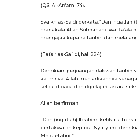
(QS. Al-An’am: 74).
Syaikh as-Sa’di berkata,”Dan ingatlah (
manakala Allah Subhanahu wa Ta’ala 
mengajak kepada tauhid dan melarang d
(Tafsir as-Sa`di, hal: 224).
Demikian, perjuangan dakwah tauhid 
kaumnya. Allah menjadikannya sebagai
selalu dibaca dan dipelajari secara se
Allah berfirman,
“Dan (ingatlah) Ibrahim, ketika ia be
bertakwalah kepada-Nya, yang demikian
Mengetahui’.”