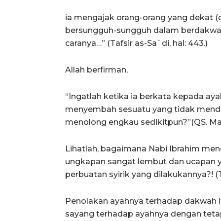
ia mengajak orang-orang yang dekat (d
bersungguh-sungguh dalam berdakwa
caranya…” (Tafsir as-Sa`di, hal: 443.)
Allah berfirman,
“Ingatlah ketika ia berkata kepada a
menyembah sesuatu yang tidak menden
menolong engkau sedikitpun?”(QS. Ma
Lihatlah, bagaimana Nabi Ibrahim m
ungkapan sangat lembut dan ucapan y
perbuatan syirik yang dilakukannya?! (Ta
Penolakan ayahnya terhadap dakwah i
sayang terhadap ayahnya dengan tet