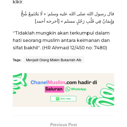
kikir.
قال رسول الله صلى الله عليه وسلم: « لَا يَجْتَمِعُ شُحٌّ
وَإِيمَانٌ فِي قَلْبِ رَجُلٍ مسلم » [أخرجه أحمد]
“Tidaklah mungkin akan terkumpul dalam
hati seorang muslim antara keimanan dan
sifat bakhil“. (HR Ahmad 12/450 no: 7480)
Tags:
Menjadi Orang Miskin Bukanlah Aib
Previous Post