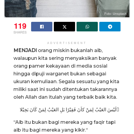
Foto: Unsplash
119
SHARES
ADVERTISEMENT
MENJADI
orang miskin bukanlah aib,
walaupun kita sering menyaksikan banyak
orang pamer kekayaan di media sosial
hingga dipuji warganet bukan sebagai
ukuran kemuliaan. Segala sesuatu yang kita
miliki saat ini sudah ditentukan takarannya
oleh Allah dan itulah yang terbaik baik kita.
لَيْسَ العَيْبُ لِمَنْ كاَنَ فَقِيْرًا بَلِ العَيْبُ لِمَنْ كَانَ بَخِيْلا ً
“Aib itu bukan bagi mereka yang faqir tapi
aib itu bagi mereka yang kikir.“