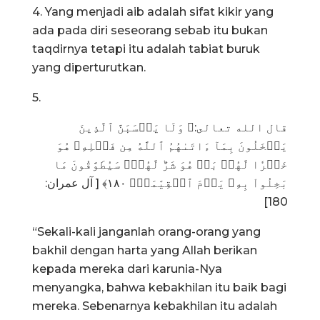
4. Yang menjadi aib adalah sifat kikir yang
ada pada diri seseorang sebab itu bukan
taqdirnya tetapi itu adalah tabiat buruk
yang diperturutkan.
5.
قال الله تعالى:﴿ وَلَا يَحۡسَبَنَّ ٱلَّذِينَ
يَبۡخَلُونَ بِمَآ ءَاتَىٰهُمُ ٱللَّهُ مِن فَضۡلِهِۦ هُوَ
خَيۡرٗا لَّهُمۖ بَلۡ هُوَ شَرّٞ لَّهُمۡۖ سَيُطَوَّقُونَ مَا
بَخِلُواْ بِهِۦ يَوۡمَ ٱلۡقِيَٰمَةِۗ ١٨٠﴾ [ آل عمران:
180]
“Sekali-kali janganlah orang-orang yang
bakhil dengan harta yang Allah berikan
kepada mereka dari karunia-Nya
menyangka, bahwa kebakhilan itu baik bagi
mereka. Sebenarnya kebakhilan itu adalah