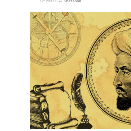
06/12/2022
Khazanah
in