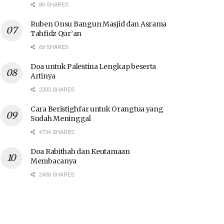
86 SHARES
Ruben Onsu Bangun Masjid dan Asrama
Tahfidz Qur’an
69 SHARES
Doa untuk Palestina Lengkap beserta
Artinya
2333 SHARES
Cara Beristighfar untuk Orangtua yang
Sudah Meninggal
4734 SHARES
Doa Rabithah dan Keutamaan
Membacanya
2406 SHARES