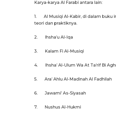
Karya-karya Al Farabi antara lain:
1. Al Musiqi Al-Kabir, di dalam buku i
teori dan praktiknya.
2. Ihsha’u Al-Iqa
3. Kalam Fi Al-Musiqi
4. Ihsha’ Al-Ulum Wa At Ta’rif Bi Agh
5. Ara’ Ahlu Al-Madinah Al Fadhilah
6. Jawami’ As-Siyasah
7. Nushus Al-Hukmi