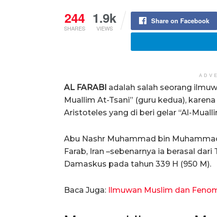
244
1.9k
Share on Facebook
SHARES
VIEWS
ADV
AL FARABI
adalah salah seorang ilmuwan
Muallim At-Tsani” (guru kedua), karena
Aristoteles yang di beri gelar “Al-Mual
Abu Nashr Muhammad bin Muhammad bin
Farab, Iran –sebenarnya ia berasal dari
Damaskus pada tahun 339 H (950 M).
Baca Juga:
Ilmuwan Muslim dan Feno