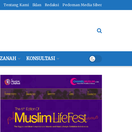
Tentang Kami
Iklan
Redaksi
Pedoman Media Siber
ZANAH
KONSULTASI