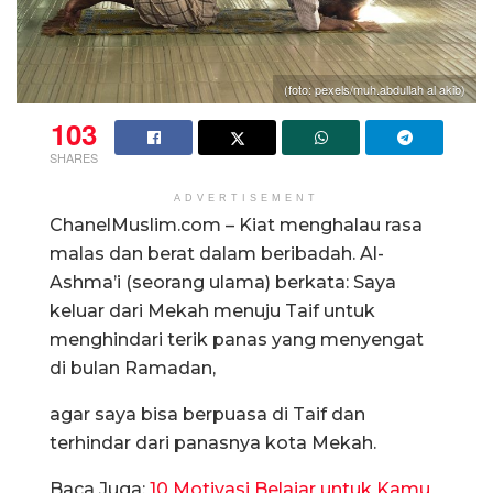
(foto: pexels/muh.abdullah al akib)
103
SHARES
ADVERTISEMENT
ChanelMuslim.com – Kiat menghalau rasa
malas dan berat dalam beribadah. Al-
Ashma’i (seorang ulama) berkata: Saya
keluar dari Mekah menuju Taif untuk
menghindari terik panas yang menyengat
di bulan Ramadan,
agar saya bisa berpuasa di Taif dan
terhindar dari panasnya kota Mekah.
Baca Juga:
10 Motivasi Belajar untuk Kamu