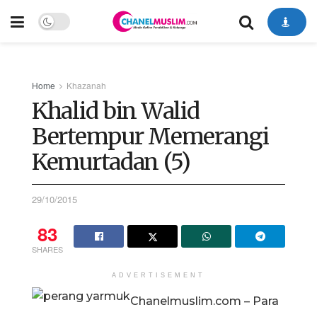
Home
Khazanah
Khalid bin Walid
Bertempur Memerangi
Kemurtadan (5)
29/10/2015
83
SHARES
ADVERTISEMENT
Chanelmuslim.com – Para