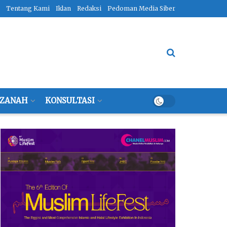
Tentang Kami
Iklan
Redaksi
Pedoman Media Siber
ZANAH
KONSULTASI