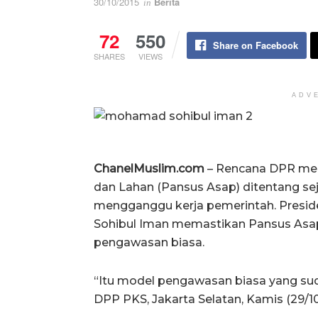
30/10/2015
Berita
in
72
550
Share on Facebook
SHARES
VIEWS
ADV
ChanelMuslim.com
– Rencana DPR mem
dan Lahan (Pansus Asap) ditentang se
mengganggu kerja pemerintah. Presid
Sohibul Iman memastikan Pansus Asap
pengawasan biasa.
“Itu model pengawasan biasa yang suda
DPP PKS, Jakarta Selatan, Kamis (29/10