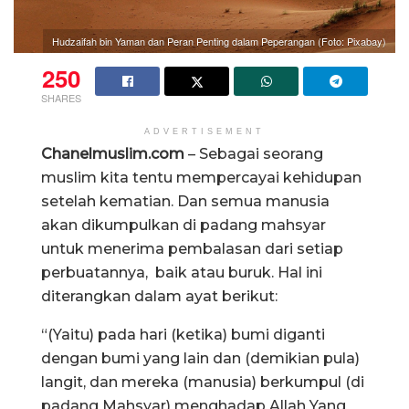
Hudzaifah bin Yaman dan Peran Penting dalam Peperangan (Foto: Pixabay)
250
SHARES
ADVERTISEMENT
Chanelmuslim.com
– Sebagai seorang
muslim kita tentu mempercayai kehidupan
setelah kematian. Dan semua manusia
akan dikumpulkan di padang mahsyar
untuk menerima pembalasan dari setiap
perbuatannya, baik atau buruk. Hal ini
diterangkan dalam ayat berikut:
“(Yaitu) pada hari (ketika) bumi diganti
dengan bumi yang lain dan (demikian pula)
langit, dan mereka (manusia) berkumpul (di
padang Mahsyar) menghadap Allah Yang