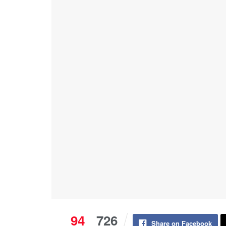
94
726
Share on Facebook