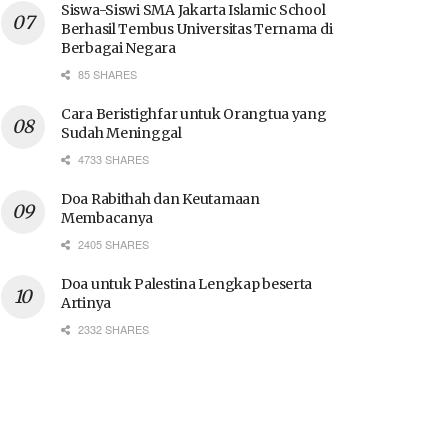
Siswa-Siswi SMA Jakarta Islamic School
Berhasil Tembus Universitas Ternama di
Berbagai Negara
85 SHARES
Cara Beristighfar untuk Orangtua yang
Sudah Meninggal
4733 SHARES
Doa Rabithah dan Keutamaan
Membacanya
2405 SHARES
Doa untuk Palestina Lengkap beserta
Artinya
2332 SHARES