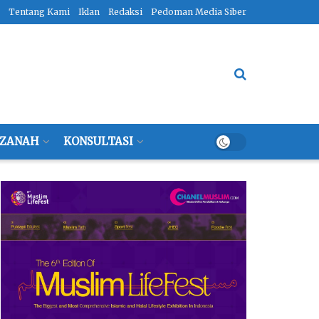
Tentang Kami
Iklan
Redaksi
Pedoman Media Siber
ZANAH
KONSULTASI