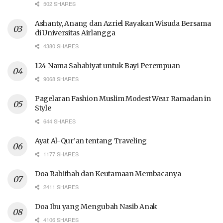
502 SHARES
Ashanty, Anang dan Azriel Rayakan Wisuda Bersama
di Universitas Airlangga
4380 SHARES
124 Nama Sahabiyat untuk Bayi Perempuan
9068 SHARES
Pagelaran Fashion Muslim Modest Wear Ramadan in
Style
644 SHARES
Ayat Al-Qur’an tentang Traveling
1177 SHARES
Doa Rabithah dan Keutamaan Membacanya
2411 SHARES
Doa Ibu yang Mengubah Nasib Anak
4106 SHARES