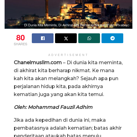
Di Dunia Kita Meminta, Di Akhirat Kita Berharap Nikmat (Foto: PIxabay)
80
SHARES
ADVERTISEMENT
Chanelmuslim.com
– Di dunia kita meminta,
di akhirat kita berharap nikmat. Ke mana
kah kita akan melangkah? Sejauh apa pun
perjalanan hidup kita, pada akhirnya
kematian juga yang akan kita temui.
Oleh: Mohammad Fauzil Adhim
Jika ada kepedihan di dunia ini, maka
pembatasnya adalah kematian; batas akhir
penderitaan ataukah batas menuju