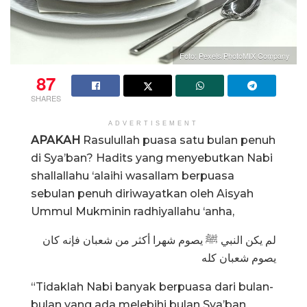
Foto: Pexels/PhotoMIX Company
87
SHARES
ADVERTISEMENT
APAKAH
Rasulullah puasa satu bulan penuh
di Sya’ban? Hadits yang menyebutkan Nabi
shallallahu ‘alaihi wasallam berpuasa
sebulan penuh diriwayatkan oleh Aisyah
Ummul Mukminin radhiyallahu ‘anha,
لم يكن النبي ﷺ يصوم شهرا أكثر من شعبان فإنه كان
يصوم شعبان كله
“Tidaklah Nabi banyak berpuasa dari bulan-
bulan yang ada melebihi bulan Sya’ban