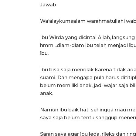
Jawab :
Wa’alaykumsalam warahmatullahi wab
Ibu Wirda yang dicintai Allah, langsun
hmm…diam-diam ibu telah menjadi ibu
ibu.
Ibu bisa saja menolak karena tidak a
suami. Dan mengapa pula harus dititipk
belum memiliki anak, jadi wajar saja 
anak.
Namun ibu baik hati sehingga mau men
saya saja belum tentu sanggup menerim
Saran saya agar ibu lega, rileks dan 