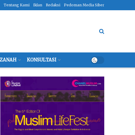
Tentang Kami
Iklan
Redaksi
Pedoman Media Siber
ZANAH
KONSULTASI