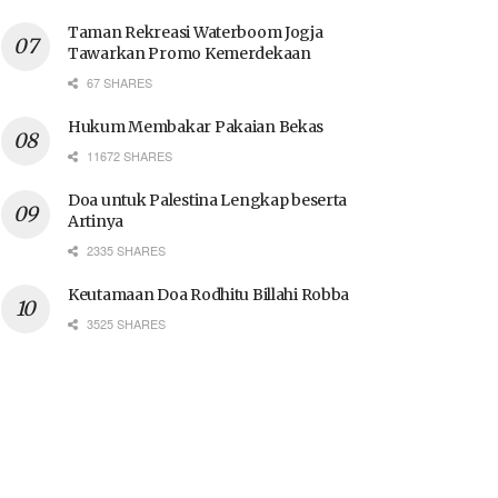
Taman Rekreasi Waterboom Jogja
Tawarkan Promo Kemerdekaan
67 SHARES
Hukum Membakar Pakaian Bekas
11672 SHARES
Doa untuk Palestina Lengkap beserta
Artinya
2335 SHARES
Keutamaan Doa Rodhitu Billahi Robba
3525 SHARES