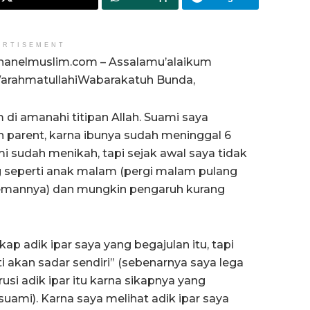
ERTISEMENT
hanelmuslim.com – Assalamu’alaikum
arahmatullahiWabarakatuh Bunda,
di amanahi titipan Allah. Suami saya
h parent, karna ibunya sudah meninggal 6
i sudah menikah, tapi sejak awal saya tidak
g seperti anak malam (pergi malam pulang
-temannya) dan mungkin pengaruh kurang
p adik ipar saya yang begajulan itu, tapi
ti akan sadar sendiri” (sebenarnya saya lega
si adik ipar itu karna sikapnya yang
suami). Karna saya melihat adik ipar saya