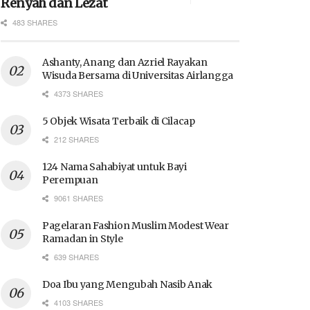
Renyah dan Lezat
483 SHARES
Ashanty, Anang dan Azriel Rayakan
Wisuda Bersama di Universitas Airlangga
4373 SHARES
5 Objek Wisata Terbaik di Cilacap
212 SHARES
124 Nama Sahabiyat untuk Bayi
Perempuan
9061 SHARES
Pagelaran Fashion Muslim Modest Wear
Ramadan in Style
639 SHARES
Doa Ibu yang Mengubah Nasib Anak
4103 SHARES