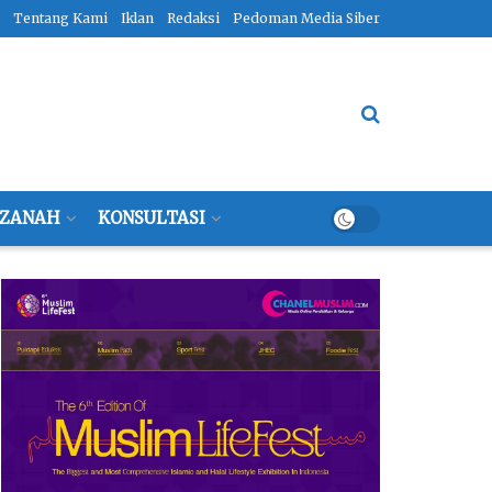
Tentang Kami
Iklan
Redaksi
Pedoman Media Siber
ZANAH
KONSULTASI