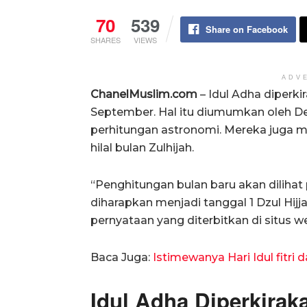
70
539
Share on Facebook
SHARES
VIEWS
ADV
ChanelMuslim.com
– Idul Adha diperki
September. Hal itu diumumkan oleh D
perhitungan astronomi. Mereka juga 
hilal bulan Zulhijah.
“Penghitungan bulan baru akan diliha
diharapkan menjadi tanggal 1 Dzul H
pernyataan yang diterbitkan di situs 
Baca Juga:
Istimewanya Hari Idul fitri
Idul Adha Diperkirak