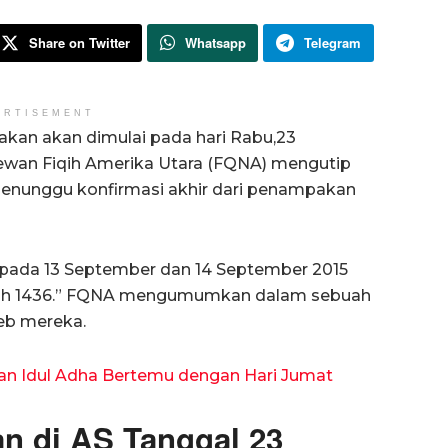
Share on Twitter
Whatsapp
Telegram
ERTISEMENT
rakan akan dimulai pada hari Rabu,23
ewan Fiqih Amerika Utara (FQNA) mengutip
menunggu konfirmasi akhir dari penampakan
t pada 13 September dan 14 September 2015
ijjah 1436.” FQNA mengumumkan dalam sebuah
web mereka.
 dan Idul Adha Bertemu dengan Hari Jumat
an di AS Tanggal 23