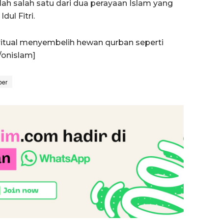
lah salah satu dari dua perayaan Islam yang
ul Fitri.
ritual menyembelih hewan qurban seperti
/onislam]
ber