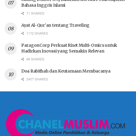
Bahasa Inggris Islami
71 SHARES
Ayat Al-Qur’an tentang Traveling
1172 SHARES
ParagonCorp Perkuat Riset Multi-Omics untuk
Hadirkan Inovasi yang Semakin Relevan
68 SHARES
Doa Rabithah dan Keutamaan Membacanya
2407 SHARES