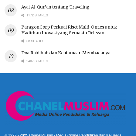
Ayat Al-Qur’an tentang Traveling
1172 SHARES
ParagonCorp Perkuat Riset Multi-Omics untuk
Hadirkan Inovasi yang Semakin Relevan
68 SHARES
Doa Rabithah dan Keutamaan Membacanya
2407 SHARES
© 1997 - 2025
ChanelMuslim
- Media Online Pendidikan dan Keluarga