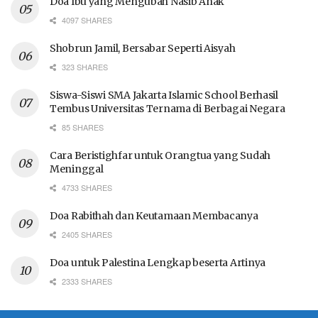
Doa Ibu yang Mengubah Nasib Anak
4097 SHARES
Shobrun Jamil, Bersabar Seperti Aisyah
323 SHARES
Siswa-Siswi SMA Jakarta Islamic School Berhasil
Tembus Universitas Ternama di Berbagai Negara
85 SHARES
Cara Beristighfar untuk Orangtua yang Sudah
Meninggal
4733 SHARES
Doa Rabithah dan Keutamaan Membacanya
2405 SHARES
Doa untuk Palestina Lengkap beserta Artinya
2333 SHARES