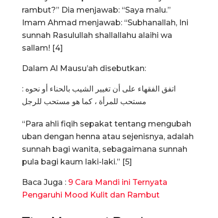
rambut?” Dia menjawab: “Saya malu.”
Imam Ahmad menjawab: “Subhanallah, Ini
sunnah Rasulullah shallallahu alaihi wa
sallam! [4]
Dalam Al Mausu’ah disebutkan:
اتفق الفقهاء على أن تغيير الشيب بالحناء أو نحوه :
مستحب للمرأة ، كما هو مستحب للرجل
“Para ahli fiqih sepakat tentang mengubah
uban dengan henna atau sejenisnya, adalah
sunnah bagi wanita, sebagaimana sunnah
pula bagi kaum laki-laki.” [5]
Baca Juga :
9 Cara Mandi ini Ternyata
Pengaruhi Mood Kulit dan Rambut