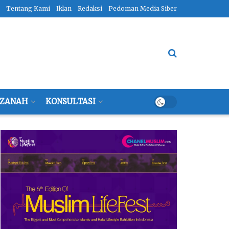
Tentang Kami
Iklan
Redaksi
Pedoman Media Siber
ZANAH
KONSULTASI