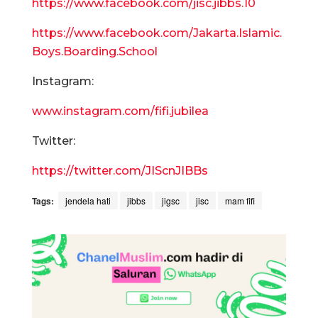
https://www.facebook.com/jisc.jibbs.10
https://www.facebook.com/Jakarta.Islamic.
Boys.Boarding.School
Instagram:
www.instagram.com/fifi.jubilea
Twitter:
https://twitter.com/JIScnJIBBs
Tags:
jendela hati
jibbs
jigsc
jisc
mam fifi