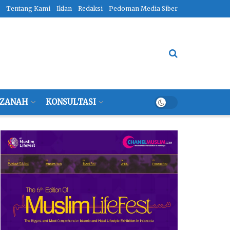
Tentang Kami
Iklan
Redaksi
Pedoman Media Siber
ZANAH
KONSULTASI