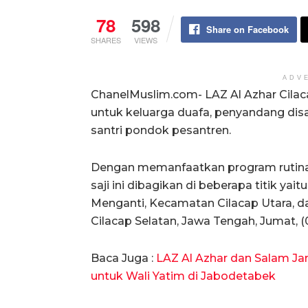
78
598
Share on Facebook
SHARES
VIEWS
ADV
ChanelMuslim.com- LAZ Al Azhar Cilaca
untuk keluarga duafa, penyandang disa
santri pondok pesantren.
Dengan memanfaatkan program rutina
saji ini dibagikan di beberapa titik yai
Menganti, Kecamatan Cilacap Utara, 
Cilacap Selatan, Jawa Tengah, Jumat, (
Baca Juga :
LAZ Al Azhar dan Salam J
untuk Wali Yatim di Jabodetabek