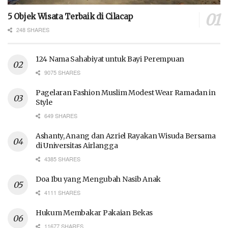
5 Objek Wisata Terbaik di Cilacap
248 SHARES
124 Nama Sahabiyat untuk Bayi Perempuan
9075 SHARES
Pagelaran Fashion Muslim Modest Wear Ramadan in
Style
649 SHARES
Ashanty, Anang dan Azriel Rayakan Wisuda Bersama
di Universitas Airlangga
4385 SHARES
Doa Ibu yang Mengubah Nasib Anak
4111 SHARES
Hukum Membakar Pakaian Bekas
11677 SHARES