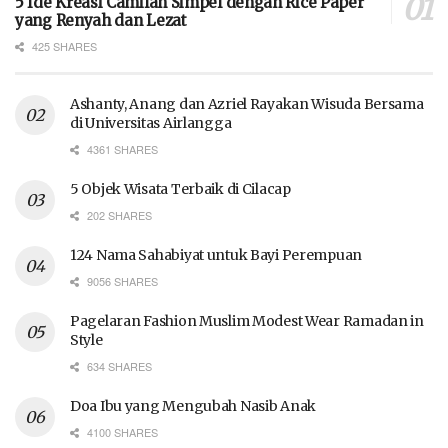
5 Ide Kreasi Camilan Simpel dengan Rice Paper
yang Renyah dan Lezat
425 SHARES
Ashanty, Anang dan Azriel Rayakan Wisuda Bersama
di Universitas Airlangga
4361 SHARES
5 Objek Wisata Terbaik di Cilacap
202 SHARES
124 Nama Sahabiyat untuk Bayi Perempuan
9056 SHARES
Pagelaran Fashion Muslim Modest Wear Ramadan in
Style
634 SHARES
Doa Ibu yang Mengubah Nasib Anak
4100 SHARES