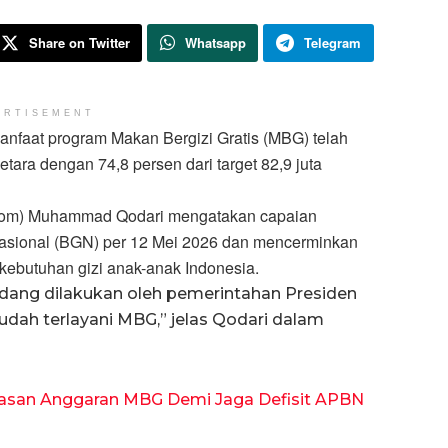
Share on Twitter
Whatsapp
Telegram
ERTISEMENT
nfaat program Makan Bergizi Gratis (MBG) telah
tara dengan 74,8 persen dari target 82,9 juta
kom) Muhammad Qodari mengatakan capaian
Nasional (BGN) per 12 Mei 2026 dan mencerminkan
ebutuhan gizi anak-anak Indonesia.
edang dilakukan oleh pemerintahan Presiden
udah terlayani MBG,” jelas Qodari dalam
asan Anggaran MBG Demi Jaga Defisit APBN