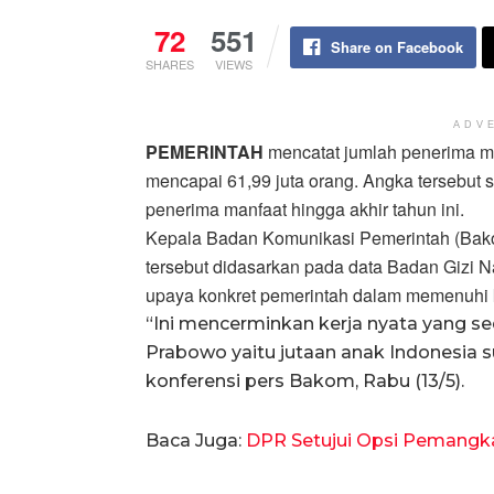
72
551
Share on Facebook
SHARES
VIEWS
ADV
PEMERINTAH
mencatat jumlah penerima ma
mencapai 61,99 juta orang. Angka tersebut se
penerima manfaat hingga akhir tahun ini.
Kepala Badan Komunikasi Pemerintah (Ba
tersebut didasarkan pada data Badan Gizi 
upaya konkret pemerintah dalam memenuhi k
“Ini mencerminkan kerja nyata yang s
Prabowo yaitu jutaan anak Indonesia s
konferensi pers Bakom, Rabu (13/5).
Baca Juga:
DPR Setujui Opsi Pemangk