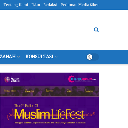
Tentang Kami
Iklan
Redaksi
Pedoman Media Siber
ZANAH
KONSULTASI