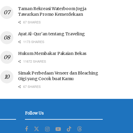
Taman Rekreasi Waterboom Jogja
Tawarkan Promo Kemerdekaan
67 SHARES
Ayat Al-Qur’an tentang Traveling
1173 SHARES
Hukum Membakar Pakaian Bekas
11672 SHARES
Simak Perbedaan Veneer dan Bleaching
Gigi yang Cocok buat Kamu
67 SHARES
Follow Us