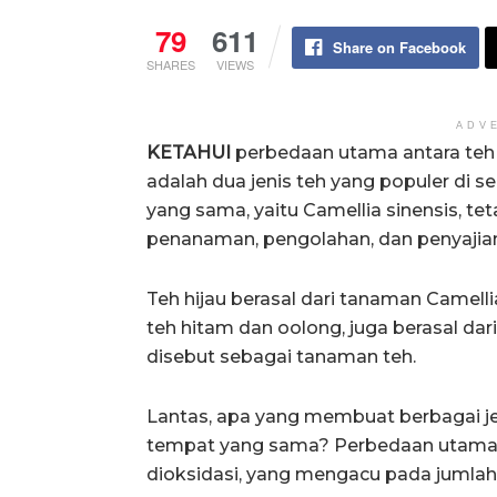
79
611
Share on Facebook
SHARES
VIEWS
ADV
KETAHUI
perbedaan utama antara teh 
adalah dua jenis teh yang populer di s
yang sama, yaitu Camellia sinensis, te
penanaman, pengolahan, dan penyajia
Teh hijau berasal dari tanaman Camellia 
teh hitam dan oolong, juga berasal d
disebut sebagai tanaman teh.
Lantas, apa yang membuat berbagai jen
tempat yang sama? Perbedaan utaman
dioksidasi, yang mengacu pada jumlah