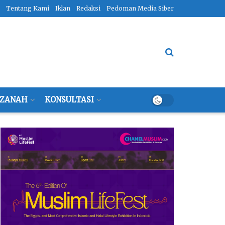
Tentang Kami
Iklan
Redaksi
Pedoman Media Siber
ZANAH
KONSULTASI