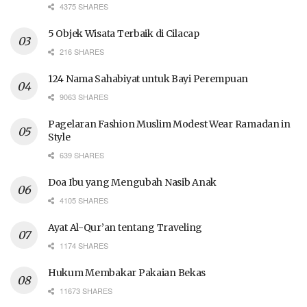
4375 SHARES
5 Objek Wisata Terbaik di Cilacap
216 SHARES
124 Nama Sahabiyat untuk Bayi Perempuan
9063 SHARES
Pagelaran Fashion Muslim Modest Wear Ramadan in
Style
639 SHARES
Doa Ibu yang Mengubah Nasib Anak
4105 SHARES
Ayat Al-Qur’an tentang Traveling
1174 SHARES
Hukum Membakar Pakaian Bekas
11673 SHARES