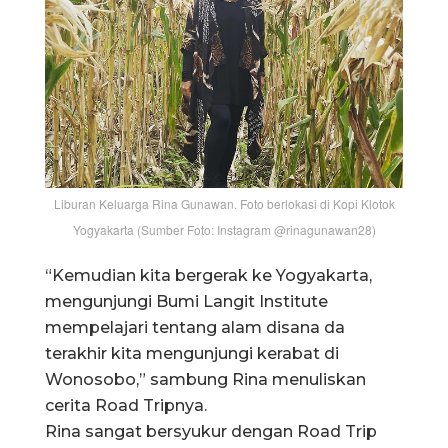
Liburan Keluarga Rina Gunawan. Foto berlokasi di Kopi Klotok
Yogyakarta (Sumber Foto: Instagram @rinagunawan28)
“Kemudian kita bergerak ke Yogyakarta,
mengunjungi Bumi Langit Institute
mempelajari tentang alam disana da
terakhir kita mengunjungi kerabat di
Wonosobo,” sambung Rina menuliskan
cerita Road Tripnya.
Rina sangat bersyukur dengan Road Trip