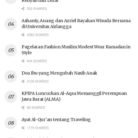
Renyah dan Lezat
502 SHARES
Ashanty, Anang dan Azriel Rayakan Wisuda Bersama
di Universitas Airlangga
4382 SHARES
Pagelaran Fashion Muslim Modest Wear Ramadan in
Style
644 SHARES
Doa Ibu yang Mengubah Nasib Anak
4109 SHARES
KPIPA Luncurkan Al-Aqsa Memanggil Perempuan
Jawa Barat (ALMA)
68 SHARES
Ayat Al-Qur’an tentang Traveling
1179 SHARES