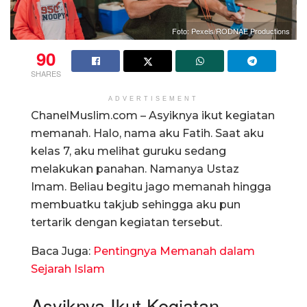
Foto: Pexels/RODNAE Productions
90
SHARES
ADVERTISEMENT
ChanelMuslim.com – Asyiknya ikut kegiatan
memanah. Halo, nama aku Fatih. Saat aku
kelas 7, aku melihat guruku sedang
melakukan panahan. Namanya Ustaz
Imam. Beliau begitu jago memanah hingga
membuatku takjub sehingga aku pun
tertarik dengan kegiatan tersebut.
Baca Juga:
Pentingnya Memanah dalam
Sejarah Islam
Asyiknya Ikut Kegiatan