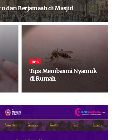
tu dan Berjamaah di Masjid
TIPS
Tips Membasmi Nyamuk
di Rumah