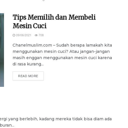
Tips Memilih dan Membeli
Mesin Cuci
09/06/2021
708
Chanelmuslim.com – Sudah berapa lamakah kita
menggunakan mesin cuci? Atau jangan-jangan
masih enggan menggunakan mesin cuci karena
di rasa kurang...
DETAILS
READ MORE
i yang berlebih, kadang mereka tidak bisa diam ada
uran...