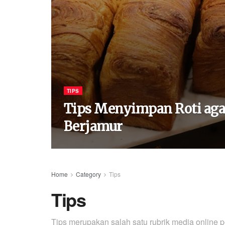
TIPS
Tips Menyimpan Roti aga
Berjamur
Home
Category
Tips
Tips
Tips merupakan salah satu rubrik media online