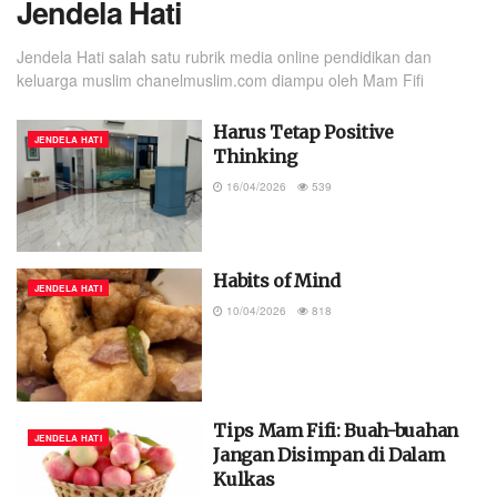
Jendela Hati
Jendela Hati salah satu rubrik media online pendidikan dan
keluarga muslim chanelmuslim.com diampu oleh Mam Fifi
Harus Tetap Positive
JENDELA HATI
Thinking
16/04/2026
539
Habits of Mind
JENDELA HATI
10/04/2026
818
Tips Mam Fifi: Buah-buahan
JENDELA HATI
Jangan Disimpan di Dalam
Kulkas