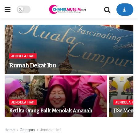
JENDELA HATI
Rumah Dekat Ibu
JENDELA HATI
JENDELA HAT
Ketika Orang Baik Menolak Amanah
JISc Meng
Home
Category
Jendela Hati