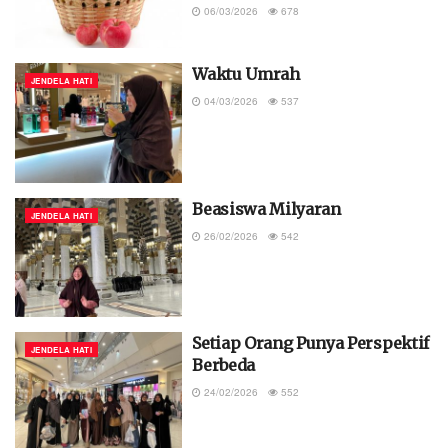
06/03/2026
678
Waktu Umrah
JENDELA HATI
04/03/2026
537
Beasiswa Milyaran
JENDELA HATI
26/02/2026
542
Setiap Orang Punya Perspektif
JENDELA HATI
Berbeda
24/02/2026
552