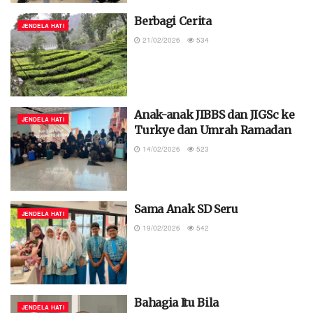
Berbagi Cerita
JENDELA HATI
21/02/2026
534
Anak-anak JIBBS dan JIGSc ke
JENDELA HATI
Turkye dan Umrah Ramadan
14/02/2026
523
Sama Anak SD Seru
JENDELA HATI
19/02/2026
542
Bahagia Itu Bila
JENDELA HATI