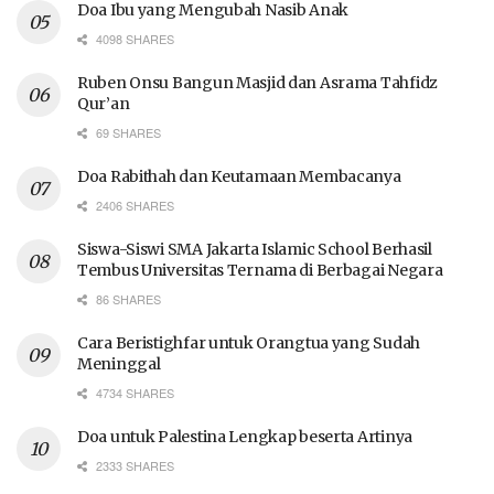
Doa Ibu yang Mengubah Nasib Anak
4098 SHARES
Ruben Onsu Bangun Masjid dan Asrama Tahfidz
Qur’an
69 SHARES
Doa Rabithah dan Keutamaan Membacanya
2406 SHARES
Siswa-Siswi SMA Jakarta Islamic School Berhasil
Tembus Universitas Ternama di Berbagai Negara
86 SHARES
Cara Beristighfar untuk Orangtua yang Sudah
Meninggal
4734 SHARES
Doa untuk Palestina Lengkap beserta Artinya
2333 SHARES