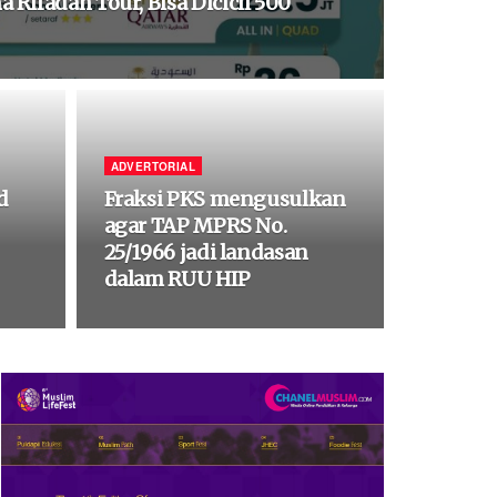
ifadah Tour, Bisa Dicicil 500
ADVERTORIAL
d
Fraksi PKS mengusulkan
agar TAP MPRS No.
25/1966 jadi landasan
dalam RUU HIP