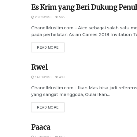
Es Krim yang Beri Dukung Penuh
ADVERTORIAL
20/02/2018
565
ChanelMuslim.com – Aice sebagai salah satu 
pada perhelatan Asian Games 2018 Invitation Tou
DETAILS
READ MORE
Rwel
ADVERTORIAL
14/01/2018
499
ChanelMuslim.com - Ikan Mas bisa jadi referens
yang sangat menggoda, Gulai Ikan...
DETAILS
READ MORE
Paaca
ADVERTORIAL
16/12/2017
543