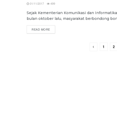
01/11/2017
499
Sejak Kementerian Komunikasi dan Informatika 
bulan oktober lalu, masyarakat berbondong bon
DETAILS
READ MORE
1
2