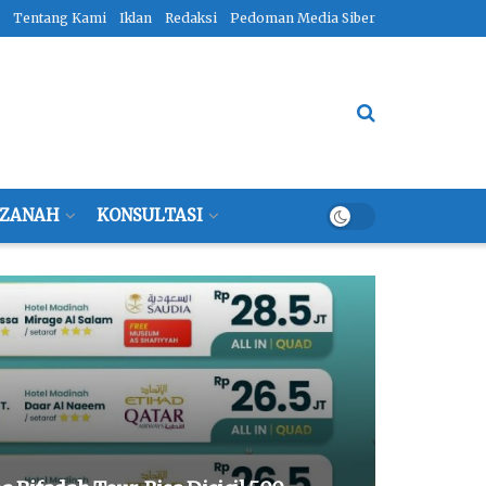
Tentang Kami
Iklan
Redaksi
Pedoman Media Siber
ZANAH
KONSULTASI