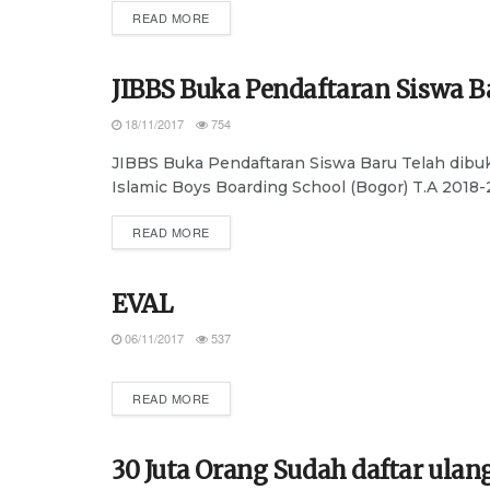
DETAILS
READ MORE
JIBBS Buka Pendaftaran Siswa Ba
ADVERTORIAL
18/11/2017
754
JIBBS Buka Pendaftaran Siswa Baru Telah dibu
Islamic Boys Boarding School (Bogor) T.A 2018-2
DETAILS
READ MORE
EVAL
ADVERTORIAL
06/11/2017
537
DETAILS
READ MORE
30 Juta Orang Sudah daftar ulan
ADVERTORIAL