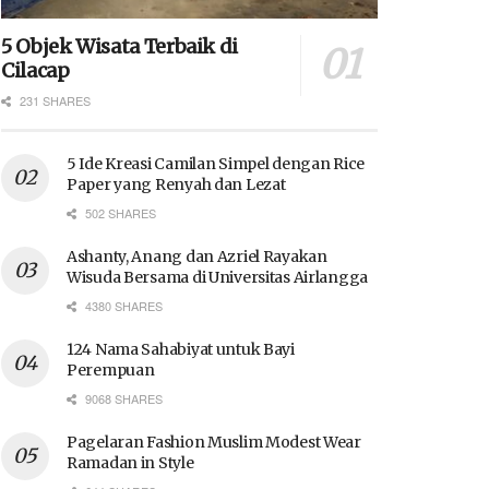
5 Objek Wisata Terbaik di
Cilacap
231 SHARES
5 Ide Kreasi Camilan Simpel dengan Rice
Paper yang Renyah dan Lezat
502 SHARES
Ashanty, Anang dan Azriel Rayakan
Wisuda Bersama di Universitas Airlangga
4380 SHARES
124 Nama Sahabiyat untuk Bayi
Perempuan
9068 SHARES
Pagelaran Fashion Muslim Modest Wear
Ramadan in Style