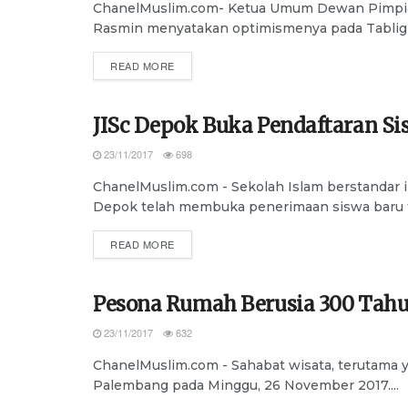
ChanelMuslim.com- Ketua Umum Dewan Pimpia
Rasmin menyatakan optimismenya pada Tabligh
DETAILS
READ MORE
JISc Depok Buka Pendaftaran Si
ADVERTORIAL
23/11/2017
698
ChanelMuslim.com - Sekolah Islam berstandar in
Depok telah membuka penerimaan siswa baru tah
DETAILS
READ MORE
Pesona Rumah Berusia 300 Tahun
ADVERTORIAL
23/11/2017
632
ChanelMuslim.com - Sahabat wisata, terutama y
Palembang pada Minggu, 26 November 2017....