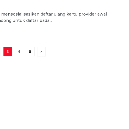
mensosialisasikan daftar ulang kartu provider awal
dong untuk daftar pada...
3
4
5