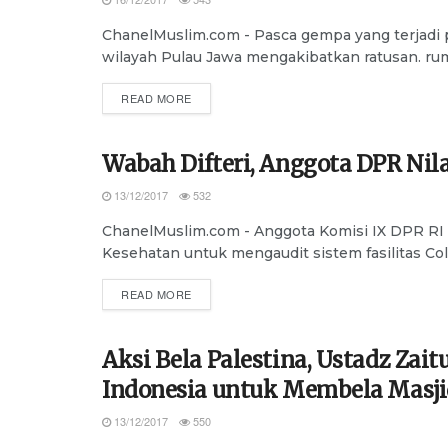
ChanelMuslim.com - Pasca gempa yang terjadi p
wilayah Pulau Jawa mengakibatkan ratusan. rum
DETAILS
READ MORE
Wabah Difteri, Anggota DPR Nil
ADVERTORIAL
13/12/2017
532
ChanelMuslim.com - Anggota Komisi IX DPR RI 
Kesehatan untuk mengaudit sistem fasilitas Cold
DETAILS
READ MORE
Aksi Bela Palestina, Ustadz Zait
ADVERTORIAL
Indonesia untuk Membela Masji
13/12/2017
550