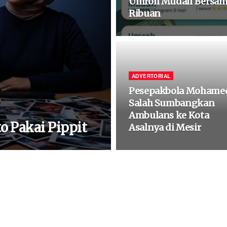
Umroh Mudah Bersama R
Ribuan
ADVERTORIAL
Pesepakbola Mohame
Salah Sumbangkan
Ambulans ke Kota
o Pakai Pippit
Asalnya di Mesir