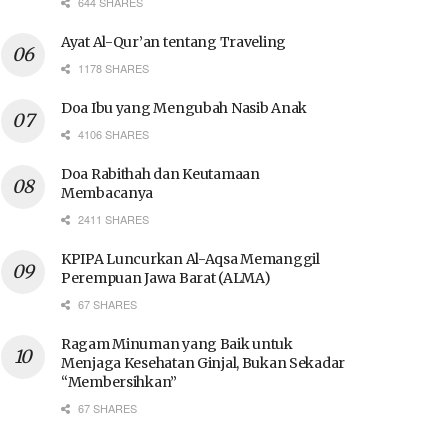
644 SHARES
Ayat Al-Qur’an tentang Traveling
1178 SHARES
Doa Ibu yang Mengubah Nasib Anak
4106 SHARES
Doa Rabithah dan Keutamaan
Membacanya
2411 SHARES
KPIPA Luncurkan Al-Aqsa Memanggil
Perempuan Jawa Barat (ALMA)
67 SHARES
Ragam Minuman yang Baik untuk
Menjaga Kesehatan Ginjal, Bukan Sekadar
“Membersihkan”
67 SHARES