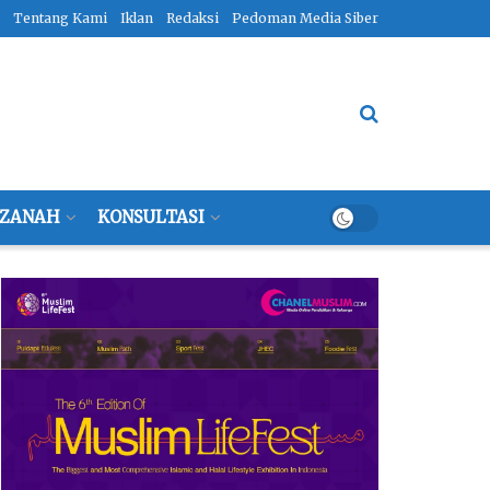
Tentang Kami
Iklan
Redaksi
Pedoman Media Siber
ZANAH
KONSULTASI