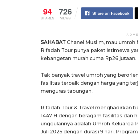
94
726
Share on Facebook
SHARES
VIEWS
ADV
SAHABAT
Chanel Muslim, mau umroh Mu
Rifadah Tour punya paket istimewa ya
kebangetan murah cuma Rp26 jutaan.
Tak banyak travel umroh yang berori
fasilitas terbaik dengan harga yang t
menguras tabungan.
Rifadah Tour & Travel menghadirkan b
1447 H dengan beragam fasilitas dan h
unggulannya adalah Umroh Keluarga Pl
Juli 2025 dengan durasi 9 hari. Progr