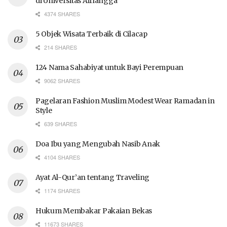
di Universitas Airlangga
4374 SHARES
5 Objek Wisata Terbaik di Cilacap
214 SHARES
124 Nama Sahabiyat untuk Bayi Perempuan
9062 SHARES
Pagelaran Fashion Muslim Modest Wear Ramadan in
Style
639 SHARES
Doa Ibu yang Mengubah Nasib Anak
4104 SHARES
Ayat Al-Qur’an tentang Traveling
1174 SHARES
Hukum Membakar Pakaian Bekas
11673 SHARES