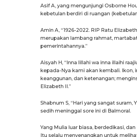
Asif A, yang mengunjungi Osborne House
kebetulan berdiri di ruangan (kebetula
Amin A, “1926-2022. RIP Ratu Elizabeth
merupakan lambang rahmat, martabat,
pemerintahannya.”
Aisyah H, “Inna lillahi wa inna illaihi r
kepada-Nya kami akan kembali. Ikon, i
keanggunan, dan ketenangan; menginsp
Elizabeth II.”
Shabnum S, “Hari yang sangat suram, Y
sedih meninggal sore ini di Balmoral.
Yang Mulia luar biasa, berdedikasi, dan
Itu selalu menyenangkan untuk melihat