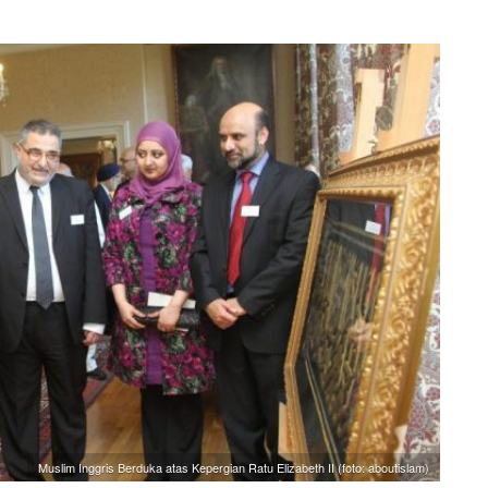
Muslim Inggris Berduka atas Kepergian Ratu Elizabeth II (foto: aboutislam)