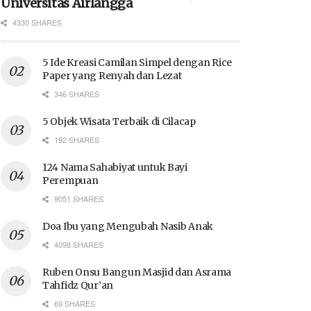
Universitas Airlangga
4330 SHARES
5 Ide Kreasi Camilan Simpel dengan Rice
Paper yang Renyah dan Lezat
346 SHARES
5 Objek Wisata Terbaik di Cilacap
192 SHARES
124 Nama Sahabiyat untuk Bayi
Perempuan
9051 SHARES
Doa Ibu yang Mengubah Nasib Anak
4098 SHARES
Ruben Onsu Bangun Masjid dan Asrama
Tahfidz Qur’an
69 SHARES