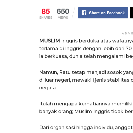
85
650
Share on Facebook
SHARES
VIEWS
ADV
MUSLIM
Inggris berduka atas wafatnya
terlama di Inggris dengan lebih dari 70
ia berkuasa, dunia telah mengalami b
Namun, Ratu tetap menjadi sosok yang
di luar negeri, mewakili jenis stabili
negara.
Itulah mengapa kematiannya memiliki
banyak orang; Muslim Inggris tidak be
Dari organisasi hingga individu, ang