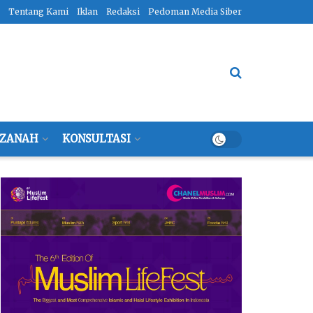
Tentang Kami
Iklan
Redaksi
Pedoman Media Siber
ZANAH
KONSULTASI