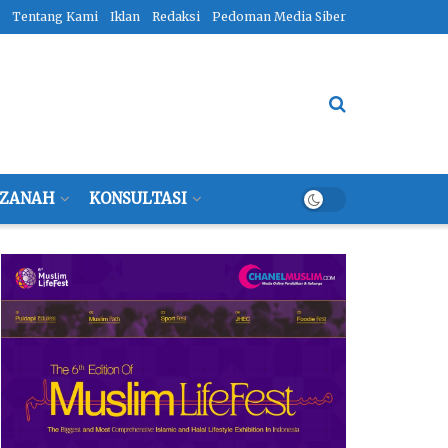
Tentang Kami
Iklan
Redaksi
Pedoman Media Siber
ZANAH
KONSULTASI