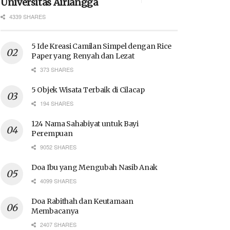
Universitas Airlangga
4339 SHARES
5 Ide Kreasi Camilan Simpel dengan Rice
Paper yang Renyah dan Lezat
373 SHARES
5 Objek Wisata Terbaik di Cilacap
194 SHARES
124 Nama Sahabiyat untuk Bayi
Perempuan
9052 SHARES
Doa Ibu yang Mengubah Nasib Anak
4099 SHARES
Doa Rabithah dan Keutamaan
Membacanya
2407 SHARES