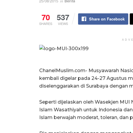
25/08/2015
Berita
in
70
537
Share on Facebook
SHARES
VIEWS
ADV
ChanelMuslim.com- Musyawarah Nasion
kembali digelar pada 24-27 Agustus m
diselenggarakan di Surabaya dengan 
Seperti dijelaskan oleh Wasekjen MUI
Islam Wasathiyah untuk Indonesia dan
Islam berwajah moderat, toleran, dan p