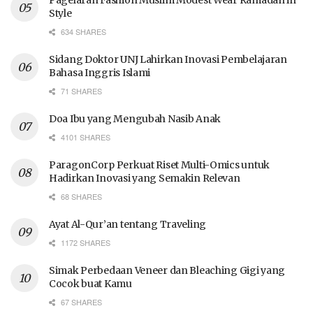
Pagelaran Fashion Muslim Modest Wear Ramadan in
Style
634 SHARES
Sidang Doktor UNJ Lahirkan Inovasi Pembelajaran
Bahasa Inggris Islami
71 SHARES
Doa Ibu yang Mengubah Nasib Anak
4101 SHARES
ParagonCorp Perkuat Riset Multi-Omics untuk
Hadirkan Inovasi yang Semakin Relevan
68 SHARES
Ayat Al-Qur’an tentang Traveling
1172 SHARES
Simak Perbedaan Veneer dan Bleaching Gigi yang
Cocok buat Kamu
67 SHARES