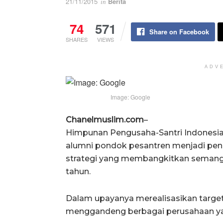
21/11/2015
Berita
in
74
571
Share on Facebook
SHARES
VIEWS
ADV
Image: Google
Chanelmuslim.com
–
Himpunan Pengusaha-Santri Indonesia 
alumni pondok pesantren menjadi pe
strategi yang membangkitkan semangat
tahun.
Dalam upayanya merealisasikan target 
menggandeng berbagai perusahaan ya