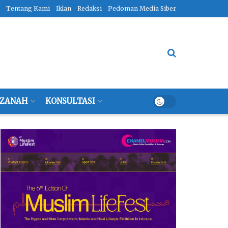
Tentang Kami
Iklan
Redaksi
Pedoman Media Siber
ZANAH
KONSULTASI