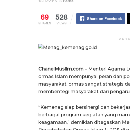
18/02/2015
Berita
in
69
528
Share on Facebook
SHARES
VIEWS
ADV
ChanelMuslim.com
– Menteri Agama L
ormas Islam mempunyai peran dan posi
masyarakat, ormas sangat strategis 
membentegi masyarakat dari pengaruh
“Kemenag siap bersinergi dan bekerj
berbagai program kegiatan yang mam
keagamaan,” demikian ditegaskan M
Persahabatan Ormas Islam (LPOI) di rua