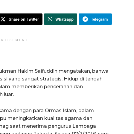
Share on Twitter
Whatsapp
Telegram
ERTISEMENT
ukman Hakim Saifuddin mengatakan, bahwa
si yang sangat strategis. Hidup di tengah
dalam memberikan pencerahan dan
 luar.
asama dengan para Ormas Islam, dalam
pu meningkatkan kualitas agama dan
enag saat menerima pengurus Lembaga
ng kerjanya, Jakarta, Selasa (17/2/2015) sore.