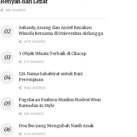
Renyah dan Lezat
486 SHARES
Ashanty, Anang dan Azriel Rayakan
Wisuda Bersama di Universitas Airlangga
4375 SHARES
5 Objek Wisata Terbaik di Cilacap
215 SHARES
124 Nama Sahabiyat untuk Bayi
Perempuan
9062 SHARES
Pagelaran Fashion Muslim Modest Wear
Ramadan in Style
639 SHARES
Doa Ibu yang Mengubah Nasib Anak
4104 SHARES