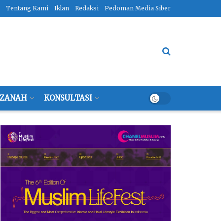
Tentang Kami
Iklan
Redaksi
Pedoman Media Siber
ZANAH
KONSULTASI