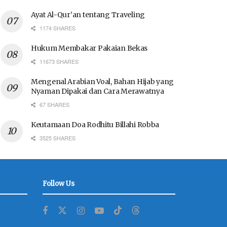
Ayat Al-Qur’an tentang Traveling
1174 SHARES
Hukum Membakar Pakaian Bekas
11673 SHARES
Mengenal Arabian Voal, Bahan Hijab yang
Nyaman Dipakai dan Cara Merawatnya
67 SHARES
Keutamaan Doa Rodhitu Billahi Robba
3525 SHARES
Follow Us