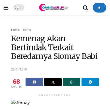
Home
Berita
Kemenag Akan
Bertindak Terkait
Beredarnya Siomay Babi
23/01/2015
68
SHARES
ADVERTISEMENT