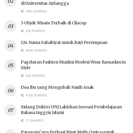
di Universitas Airlangga
4361 SHARES
5 Objek Wisata Terbaik di Cilacap
202 SHARES
124 Nama Sahabiyat untuk Bayi Perempuan
9056 SHARES
Pagelaran Fashion Muslim Modest Wear Ramadan in
Style
634 SHARES
Doa Ibu yang Mengubah Nasib Anak
4100 SHARES
Sidang Doktor UNJ Lahirkan Inovasi Pembelajaran
Bahasa Inggris Islami
71 SHARES
ParagonCorp Perkuat Riset Multi-Omics untuk