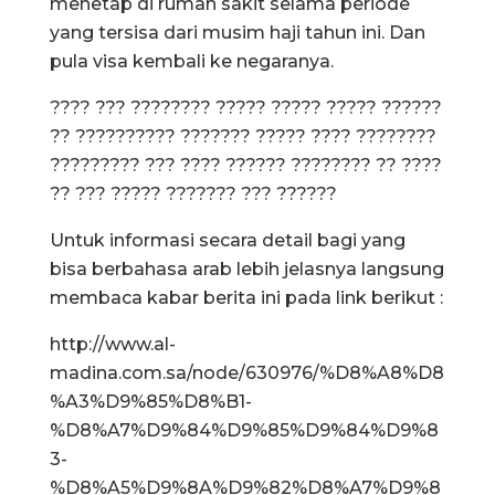
menetap di rumah sakit selama periode
yang tersisa dari musim haji tahun ini. Dan
pula visa kembali ke negaranya.
???? ??? ???????? ????? ????? ????? ??????
?? ?????????? ??????? ????? ???? ????????
????????? ??? ???? ?????? ???????? ?? ????
?? ??? ????? ??????? ??? ??????
Untuk informasi secara detail bagi yang
bisa berbahasa arab lebih jelasnya langsung
membaca kabar berita ini pada link berikut :
http://www.al-
madina.com.sa/node/630976/%D8%A8%D8
%A3%D9%85%D8%B1-
%D8%A7%D9%84%D9%85%D9%84%D9%8
3-
%D8%A5%D9%8A%D9%82%D8%A7%D9%8