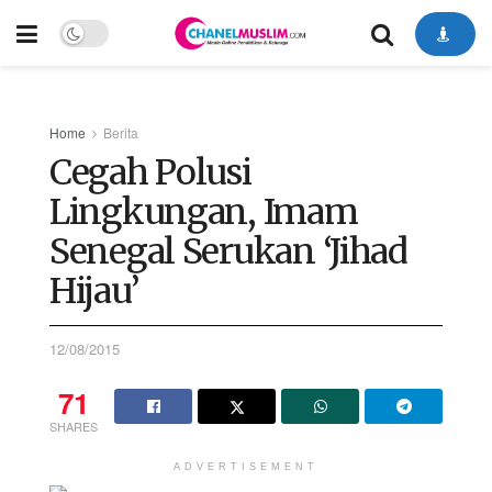
Home
Berita
Cegah Polusi
Lingkungan, Imam
Senegal Serukan ‘Jihad
Hijau’
12/08/2015
71
SHARES
ADVERTISEMENT