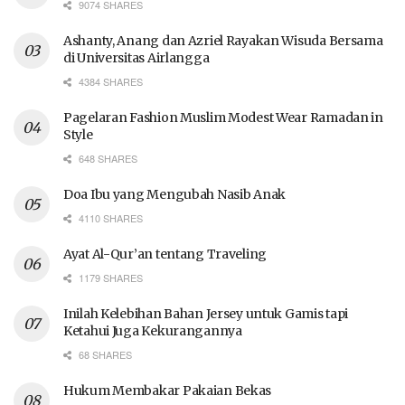
9074 SHARES
Ashanty, Anang dan Azriel Rayakan Wisuda Bersama
di Universitas Airlangga
4384 SHARES
Pagelaran Fashion Muslim Modest Wear Ramadan in
Style
648 SHARES
Doa Ibu yang Mengubah Nasib Anak
4110 SHARES
Ayat Al-Qur’an tentang Traveling
1179 SHARES
Inilah Kelebihan Bahan Jersey untuk Gamis tapi
Ketahui Juga Kekurangannya
68 SHARES
Hukum Membakar Pakaian Bekas